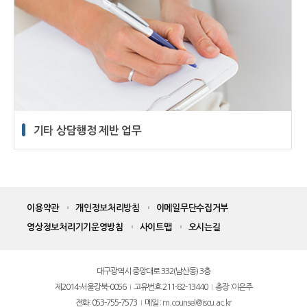
기타 상담행정 제반 업무
이용약관
개인정보처리방침
이메일무단수집거부
영상정보처리기기운영방침
사이트맵
오시는길
대구광역시 중앙대로 332(남산동) 3층
제2014-서울강북-0056
고유번호:211-82-13440
총장 :이은주
전화: 053-755-7573
메일 :
m.counsel@iscu.ac.kr